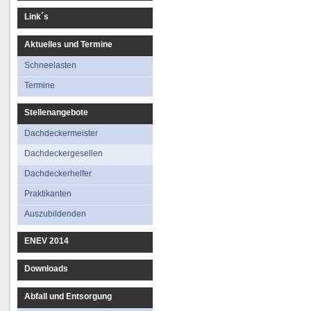
Link´s
Aktuelles und Termine
Schneelasten
Termine
Stellenangebote
Dachdeckermeister
Dachdeckergesellen
Dachdeckerhelfer
Praktikanten
Auszubildenden
ENEV 2014
Downloads
Abfall und Entsorgung