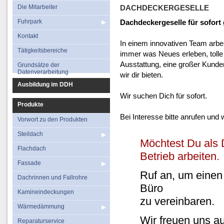
Fuhrpark
Flachdach
Die Mitarbeiter
DACHDECKERGESELLE
Kontakt
Fassade
Fuhrpark
Dachdeckergeselle für sofort
Tätigkeitsbereiche
Dachrinnen und Fal
Kontakt
In einem innovativen Team arbeit
Grundsätze der
Kamineindecku
Tätigkeitsbereiche
immer was Neues erleben, tolle 
Datenverarbeitung
Ausstattung, eine großer Kunde
Wärmedämmu
Grundsätze der
Datenverarbeitung
wir dir bieten.
Reparaturservi
Ausbildung im DDH
Wir suchen Dich für sofort.
Produkte
Bei Interesse bitte anrufen und
Vorwort zu den Produkten
Steildach
Möchtest Du als 
Flachdach
Betrieb arbeiten.
Fassade
Ruf an, um einen
Dachrinnen und Fallrohre
Büro
Kamineindeckungen
zu vereinbaren.
Wärmedämmung
Wir freuen uns au
Reparaturservice