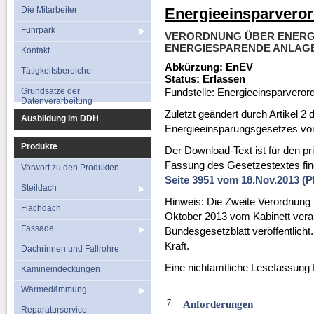
Fuhrpark
Flachdach
Die Mitarbeiter
Energieeinsparvero
Kontakt
Fassade
Fuhrpark
VERORDNUNG ÜBER ENERG
Tätigkeitsbereiche
ENERGIESPARENDE ANLAGE
Dachrinnen und Fal
Kontakt
Abkürzung: EnEV
Grundsätze der
Kamineindeckun
Tätigkeitsbereiche
Status: Erlassen
Datenverarbeitung
Wärmedämmun
Grundsätze der
Fundstelle: Energieeinsparveror
Datenverarbeitung
Reparaturservi
Zuletzt geändert durch Artikel 
Ausbildung im DDH
Energieeinsparungsgesetzes vom 
Produkte
Der Download-Text ist für den p
Fassung des Gesetzestextes fi
Vorwort zu den Produkten
Seite 3951 vom 18.Nov.2013 (P
Steildach
Hinweis: Die Zweite Verordnung
Flachdach
Oktober 2013 vom Kabinett ver
Fassade
Bundesgesetzblatt veröffentlicht.
Kraft.
Dachrinnen und Fallrohre
Eine nichtamtliche Lesefassung 
Kamineindeckungen
Wärmedämmung
7.
Anforderungen
Reparaturservice