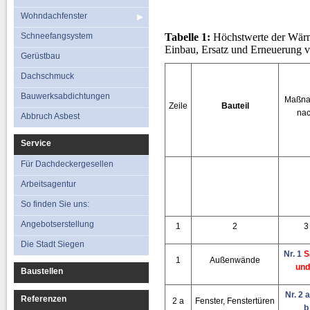
Wohndachfenster
Schneefangsystem
Tabelle 1:
Höchstwerte der Wärm
Einbau, Ersatz und Erneuerung v
Gerüstbau
Dachschmuck
Bauwerksabdichtungen
Maßn
Zeile
Bauteil
na
Abbruch Asbest
Service
Für Dachdeckergesellen
Arbeitsagentur
So finden Sie uns:
Angebotserstellung
1
2
3
Die Stadt Siegen
Nr. 1
S
1
Außenwände
und
Baustellen
Nr. 2 
Referenzen
2 a
Fenster, Fenstertüren
b