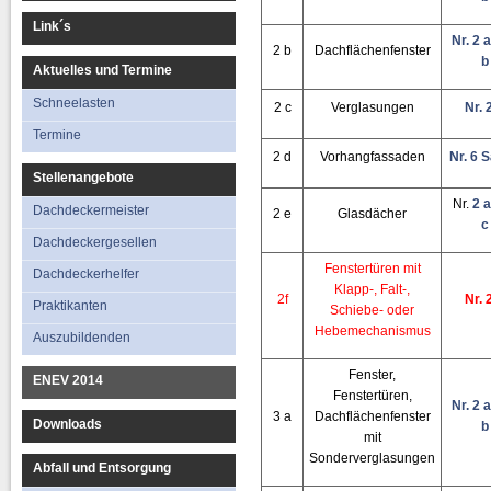
Link´s
Nr. 2 
2 b
Dachflächenfenster
b
Aktuelles und Termine
Schneelasten
2 c
Verglasungen
Nr. 
Termine
2 d
Vorhangfassaden
Nr. 6 S
Stellenangebote
Nr.
2 a
Dachdeckermeister
2 e
Glasdächer
c
Dachdeckergesellen
Fenstertüren mit
Dachdeckerhelfer
Klapp-, Falt-,
2f
Nr. 
Praktikanten
Schiebe- oder
Hebemechanismus
Auszubildenden
Fenster,
ENEV 2014
Fenstertüren,
Nr. 2 
3 a
Dachflächenfenster
Downloads
b
mit
Sonderverglasungen
Abfall und Entsorgung