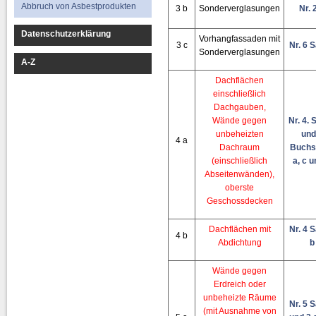
Abbruch von Asbestprodukten
3 b
Sonderverglasungen
Nr. 
Datenschutzerklärung
Vorhangfassaden mit
3 c
Nr. 6 S
Sonderverglasungen
A-Z
Dachflächen
einschließlich
Dachgauben,
Wände gegen
Nr. 4. 
unbeheizten
und
4 a
Dachraum
Buchs
(einschließlich
a, c u
Abseitenwänden),
oberste
Geschossdecken
Dachflächen mit
Nr. 4 S
4 b
Abdichtung
b
Wände gegen
Erdreich oder
unbeheizte Räume
Nr. 5 S
(mit Ausnahme von