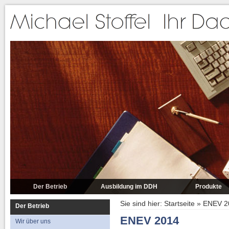
Der Betrieb
Ausbildung im DDH
Produkte
Wir über uns
Vorwort zu den Pro
Sie sind hier:
Startseite
»
ENEV 2
Der Betrieb
Die Mitarbeiter
Steildach
ENEV 2014
Wir über uns