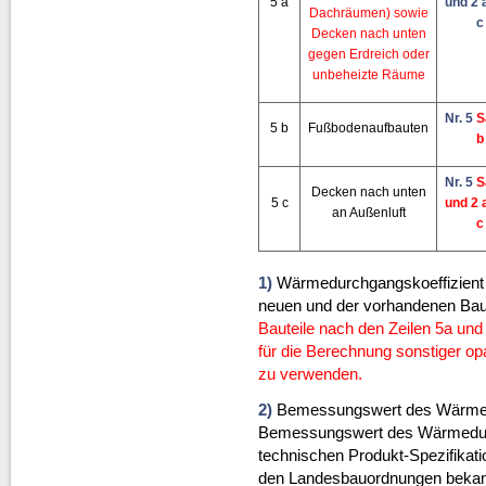
5 a
und 2 
Dachräumen) sowie
c
Decken nach unten
gegen Erdreich oder
unbeheizte Räume
Nr. 5
S
5 b
Fußbodenaufbauten
b
Nr. 5
S
Decken nach unten
5 c
und 2 
an Außenluft
c
1)
Wärmedurchgangskoeffizient d
neuen und der vorhandenen Baut
Bauteile nach den Zeilen 5a und
für die Berechnung sonstiger op
zu verwenden.
2)
Bemessungswert des Wärmedu
Bemessungswert des Wärmedurch
technischen Produkt-Spezifika
den Landesbauordnungen bekan