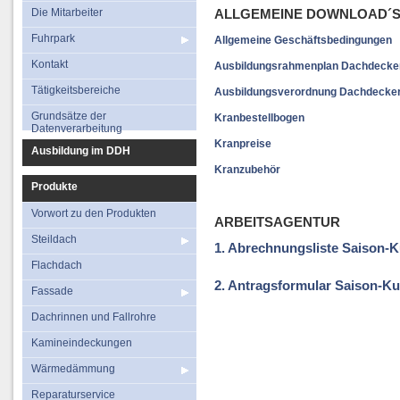
Fuhrpark
Flachdach
Die Mitarbeiter
ALLGEMEINE DOWNLOAD´S
Kontakt
Fassade
Fuhrpark
Allgemeine Geschäftsbedingungen
Tätigkeitsbereiche
Dachrinnen und Fal
Kontakt
Ausbildungsrahmenplan Dachdecke
Grundsätze der
Kamineindecku
Tätigkeitsbereiche
Ausbildungsverordnung Dachdecke
Datenverarbeitung
Wärmedämmu
Grundsätze der
Kranbestellbogen
Datenverarbeitung
Reparaturservi
Kranpreise
Ausbildung im DDH
Kranzubehör
Produkte
Vorwort zu den Produkten
ARBEITSAGENTUR
Steildach
1. Abrechnungsliste Saison-
Flachdach
2. Antragsformular Saison-K
Fassade
Dachrinnen und Fallrohre
Kamineindeckungen
Wärmedämmung
Reparaturservice