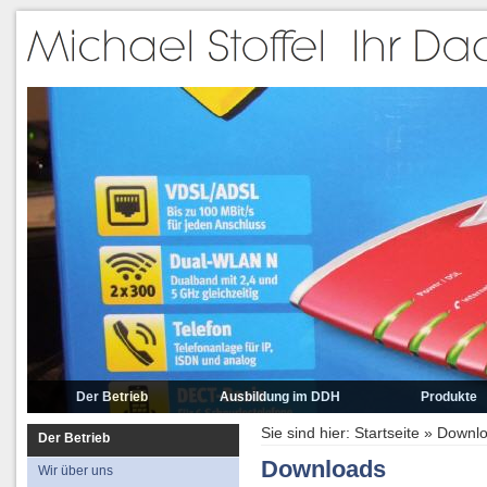
Der Betrieb
Ausbildung im DDH
Produkte
Wir über uns
Vorwort zu den Pro
Sie sind hier:
Startseite
»
Downl
Der Betrieb
Die Mitarbeiter
Steildach
Downloads
Wir über uns